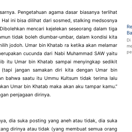
arnya. Pengetahuan agama dasar biasanya terlihat
 Hal ini bisa dilihat dari sosmed, stalking medsosnya
Re
’i. Dibolehkan mencari kejelekan seseorang dalam tiga
Ba
amun tidak boleh diumbar-umbar, dalam kondisi kita
Di
ilih jodoh. Umar bin Khatab ra ketika akan melamar
me
pe
g merupakan cucunda dari Nabi Muhammad SAW yaitu
lib itu Umar bin Khatab sampai menyingkap sedikit
(tapi jangan samakan diri kita dengan Umar bin
n bahwa saatu itu Ummu Kultsum tidak terima lalu
bukan Umar bin Khatab maka akan aku tampar kamu.”
gan penjagaan dirinya.
tnya, dia suka posting yang aneh atau tidak, dia suka
ntang dirinya atau tidak (yang membuat semua orang