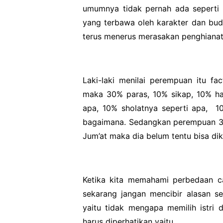
umumnya tidak pernah ada seperti i
yang terbawa oleh karakter dan buday
terus menerus merasakan penghianata
Laki-laki menilai perempuan itu fa
maka 30% paras, 10% sikap, 10% har
apa, 10% sholatnya seperti apa,
1
bagaimana. Sedangkan perempuan 30-
Jum’at maka dia belum tentu bisa dik
Ketika kita memahami perbedaan ca
sekarang jangan mencibir alasan ses
yaitu tidak mengapa memilih istri 
harus diperhatikan yaitu