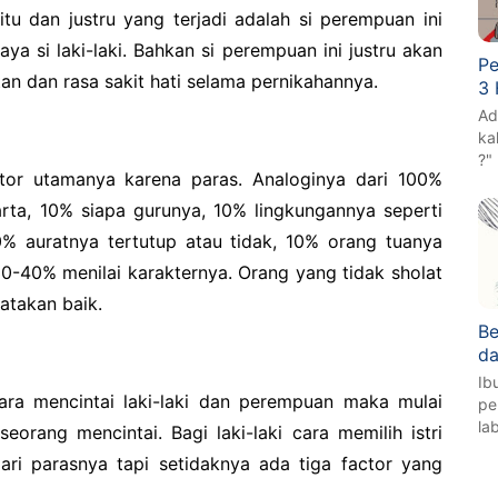
tu dan justru yang terjadi adalah si perempuan ini
a si laki-laki. Bahkan si perempuan ini justru akan
Pe
n dan rasa sakit hati selama pernikahannya.
3 
Ad
ka
?"
ctor utamanya karena paras. Analoginya dari 100%
ta, 10% siapa gurunya, 10% lingkungannya seperti
0% auratnya tertutup atau tidak, 10% orang tuanya
40% menilai karakternya. Orang yang tidak sholat
atakan baik.
Be
da
Ib
ra mencintai laki-laki dan perempuan maka mulai
pe
la
eorang mencintai. Bagi laki-laki cara memilih istri
dari parasnya tapi setidaknya ada tiga factor yang