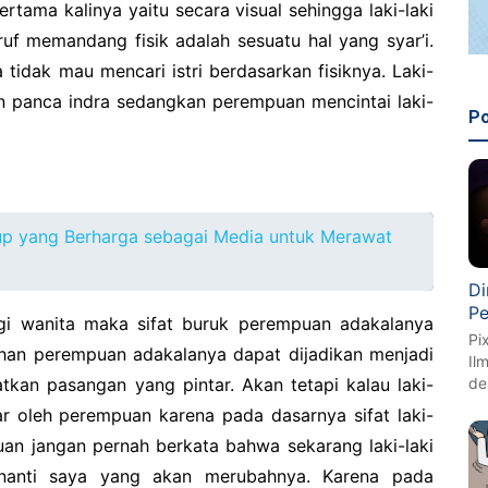
rtama kalinya yaitu secara visual sehingga laki-laki
uf memandang fisik adalah sesuatu hal yang syar’i.
idak mau mencari istri berdasarkan fisiknya. Laki-
n panca indra sedangkan perempuan mencintai laki-
Po
up yang Berharga sebagai Media untuk Merawat
Di
Pe
agi wanita maka sifat buruk perempuan adakalanya
Pi
dohan perempuan adakalanya dapat dijadikan menjadi
Il
d
tkan pasangan yang pintar. Akan tetapi kalau laki-
tar oleh perempuan karena pada dasarnya sifat laki-
uan jangan pernah berkata bahwa sekarang laki-laki
, nanti saya yang akan merubahnya. Karena pada